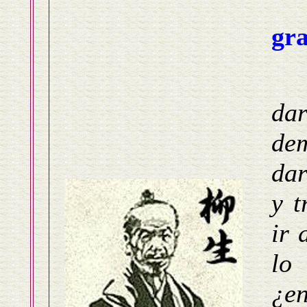
gr
dar
dem
dar
y t
ir 
lo
¿e