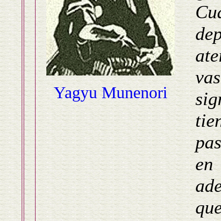
Cu
dep
ate
va
Yagyu Munenori
si
tie
pas
en
ade
qu