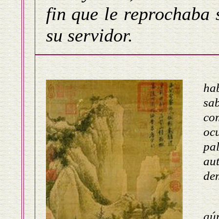
fin que le reprochaba 
su servidor.
El
ha
sab
co
oc
pa
au
de
Pa
aún