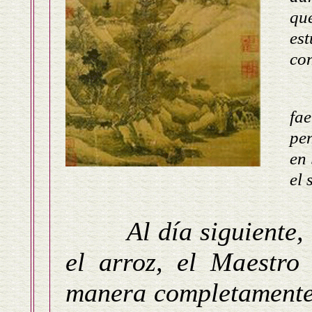
qu
es
con
fa
pe
en 
el 
Al día siguiente
el arroz, el Maestro
manera completamente 