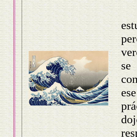
I
est
per
ver
se
con
ese
prá
do
res