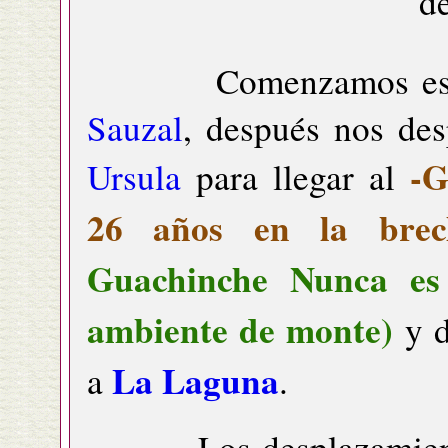
de
Comenzamos este To
Sauzal
, después nos de
-G
Ursula
para llegar al
26 años en la brec
Guachinche Nunca es L
ambiente de monte)
y d
La Laguna
a
.
Los desplazamientos 