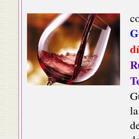
G
d
R
T
G
la
d