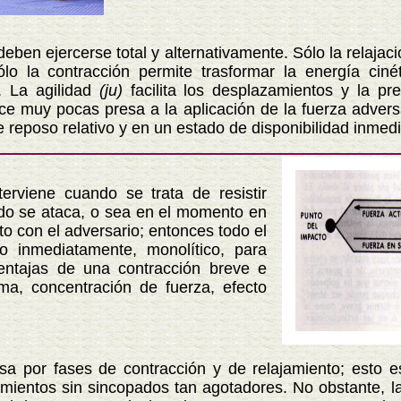
ejercerse total y alternativamente. Sólo la relajació
ólo la contracción permite trasformar la energía ciné
. La agilidad
(ju)
facilita los desplazamientos y la pr
ece muy pocas presa a la aplicación de la fuerza adver
 reposo relativo y en un estado de disponibilidad inmedi
ne cuando se trata de resistir
do se ataca, o sea en el momento en
to con el adversario; entonces todo el
o inmediatamente, monolítico, para
entajas de una contracción breve e
ma, concentración de fuerza, efecto
 fases de contracción y de relajamiento; esto es 
mientos sin sincopados tan agotadores. No obstante, la