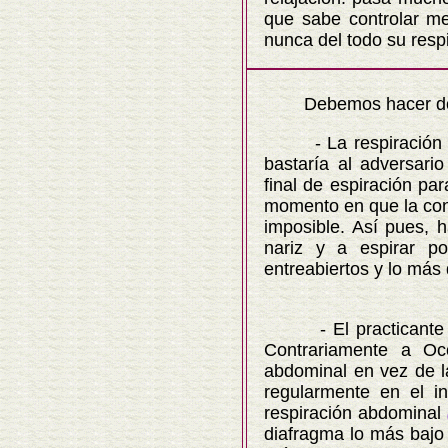
que sabe controlar me
nunca del todo su respi
Debemos hacer dos 
- La respiración deb
bastaría al adversari
final de espiración pa
momento en que la cont
imposible. Así pues, h
nariz y a espirar p
entreabiertos y lo más
- El practicante de u
Contrariamente a Occ
abdominal en vez de la
regularmente en el in
respiración abdominal
diafragma lo más bajo 