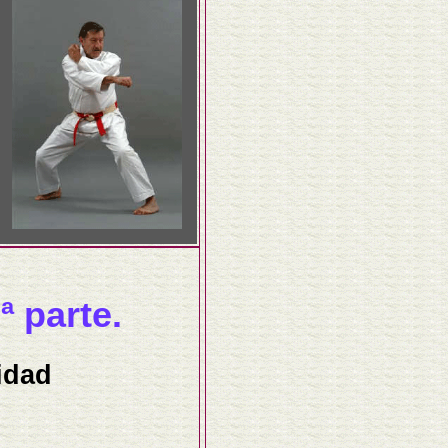
ª parte.
idad