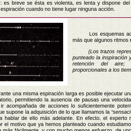
e: es breve se ésta es violenta, es lenta y dispone de
a espiración cuando no tiene lugar ninguna acción.
Los esquemas adjun
más que algunos ritmos r
(Los trazos repres
punteado la inspiración 
retención del aire;
proporcionales a los tie
una misma espiración larga es posible ejecutar una 
ratorio, permitiendo la ausencia de pausas una velocid
 ir acompañada de acciones lo suficientemente potente
que supone la adquisición de lo que llamamos la
“sensaci
 hablar de ello más adelante. En efecto, el experto 
r el motivo que ya hemos planteado cuando estudiamos
o más fácilmente, y con mucho menos esfuerzo, de uno