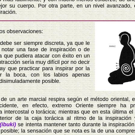
jor su cuerpo. Por otra parte, en un nivel avanzado, 
ración.
observaciones:
e ser siempre discreta, ya que le
o notar una fase de inspiración o de
ra que pudiera atacar con éxito en un
racción sería muy difícil por no decir
ay que practicar para inspirar por la
or la boca, con los labios apenas
 disimuladamente posible.
n arte marcial respira según el método oriental, es 
idente, en efecto, extremo Oriente siempre ha pre
 intercostal o torácica; mientras que en esta última e
terior de la caja torácica al ritmo de la inspiración 
(ibuki)
se intenta mantener tanto durante la inspiración
posible; la sensación que se nota es la de una compres