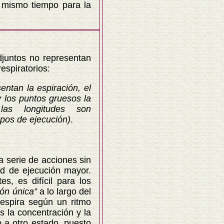
l mismo tiempo para la
tos no representan
espiratorios:
entan la espiración, el
y los puntos gruesos la
 las longitudes son
mpos de ejecución)
.
serie de acciones sin
ad de ejecución mayor.
s, es difícil para los
ón única”
a lo largo del
respira según un ritmo
 la concentración y la
 a otro estado, puesto