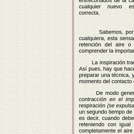
entrecortados de la caj
cualquier nuevo es
correcta.
Sabemos, por otra 
cualquiera, esta sens
retención del aire o
comprender la importanc
La inspiración trae co
Así pues, hay que hace
preparar una técnica, 
momento del contacto c
De modo general su
contracción en el im
respiración
(se expuls
un segundo tiempo de es
es decir, cuando debe
reteniendo con igual
completamente el aire r