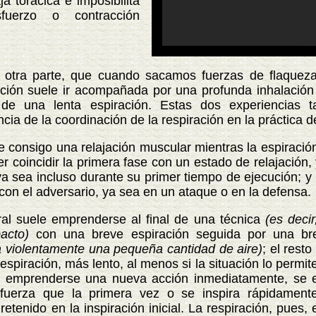
a torácica e imposibilita
fuerzo o contracción
parte, que cuando sacamos fuerzas de flaqueza e
ación suele ir acompañada por una profunda inhalació
 de una lenta espiración. Estas dos experiencias 
ia de la coordinación de la respiración en la práctica de
nsigo una relajación muscular mientras la espiración f
r coincidir la primera fase con un estado de relajación
ya sea incluso durante su primer tiempo de ejecución; y
on el adversario, ya sea en un ataque o en la defensa.
ele emprenderse al final de una técnica
(es deci
pacto)
con una breve espiración seguida por una bre
a violentamente una pequeña cantidad de aire)
; el rest
piración, más lento, al menos si la situación lo permite
 emprenderse una nueva acción inmediatamente, se es
 fuerza que la primera vez o se inspira rápidamen
etenido en la inspiración inicial. La respiración, pues,