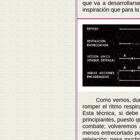
que va a desarrollars
inspiración que para l
Como vemos, durante 
romper el ritmo respi
Esta técnica, si debe
principiantes, puesto 
combate; volveremos a
menos entrecortado po
relajación: pasa much