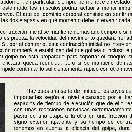
l abdomen, en particular, siempre permanece en estado 
e este modo, los músculos podrán actuar al menor impul
breve. El arte del dominio corporal consiste en sentir
las dos etapas y en qué momento debe intervenir cada 
tracción inicial se mantiene demasiado tiempo o si la 
 es precoz, la velocidad del movimiento quedará frenada
i, por el contrario, esta contracción inicial no intervi
acción romperá la estabilidad del que golpea o incluso l
 golpe no está preparado para soportar el choque; si 
a eficacia queda reducida, pero si se mantiene demas
 impide continuar lo suficientemente rápido con otro mov
Hay pues una serie de limitaciones cuyos ca
importantes según el nivel alcanzado por el kar
espacios de tiempo de ejecución que de ello resu
con unas reacciones nerviosas extremadamente
pasar de una etapa a la otra en una fracción 
signo exterior aparente y su tiempo de contra
tenemos en cuenta la eficacia del golpe, dur