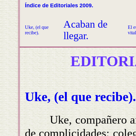
Índice de Editoriales 2009.
Acaban de
Uke, (el que
El e
recibe).
llegar.
vita
EDITORI
Uke, (el que recibe).
Uke, compañero anón
de complicidades; cole