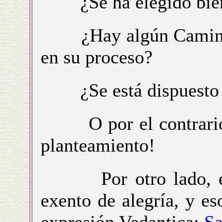
¿Se ha elegido bien 
¿Hay algún Camino qu
en su proceso?
¿Se está dispuesto a
O por el contrario,
planteamiento!
Por otro lado, el p
exento de alegría, y e
expresión Vedantica:
Sa